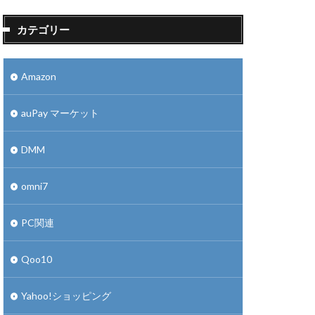
カテゴリー
Amazon
auPay マーケット
DMM
omni7
PC関連
Qoo10
Yahoo!ショッピング