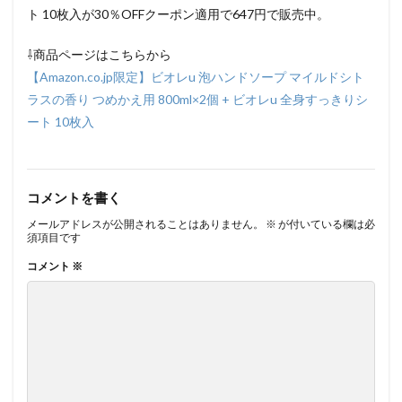
ト 10枚入が30％OFFクーポン適用で647円で販売中。
⇩商品ページはこちらから
【Amazon.co.jp限定】ビオレu 泡ハンドソープ マイルドシト
ラスの香り つめかえ用 800ml×2個 + ビオレu 全身すっきりシ
ート 10枚入
コメントを書く
メールアドレスが公開されることはありません。
※
が付いている欄は必
須項目です
コメント
※