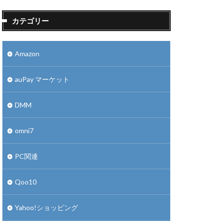
カテゴリー
Amazon
auPay マーケット
DMM
omni7
PC関連
Qoo10
Yahoo!ショッピング