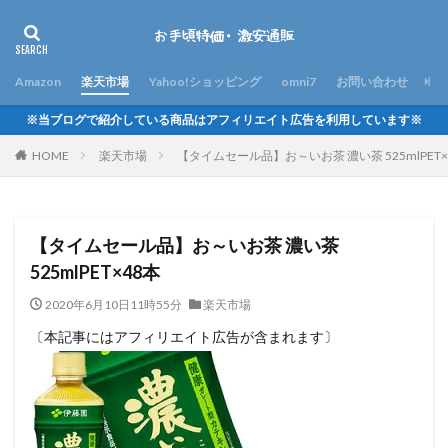
Amazon
楽天市場
Yahoo!ショッピング
omni7
お問い合わせ
※当ブログで紹介している商品はアフィリエイト広告を利用しています※
HOME
楽天市場
【タイムセール品】お～いお茶 濃い茶 525mlPET×
【タイムセール品】お～いお茶 濃い茶
525mlPET×48本
2020年6月10日11時55分
楽天市場
〔本記事にはアフィリエイト広告が含まれます〕