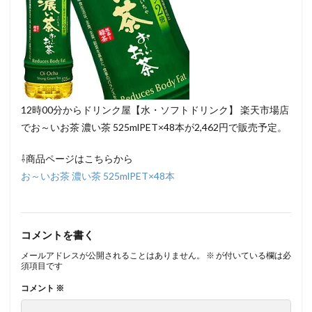
12時00分からドリンク屋【水・ソフトドリンク】 楽天市場店
でお～いお茶 濃い茶 525mlPET×48本が2,462円で販売予定。
⇩商品ページはこちらから
お～いお茶 濃い茶 525mlPET×48本
コメントを書く
メールアドレスが公開されることはありません。
※
が付いている欄は必
須項目です
コメント
※