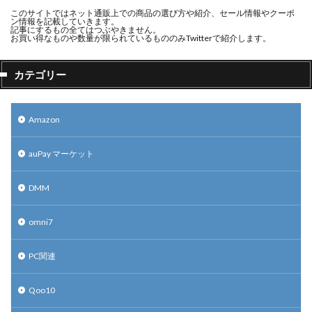
このサイトではネット通販上での商品の選び方や紹介、セール情報やクーポ
ン情報を記載していきます。
記事にするもの全てはつぶやきません。
お買い得なものや数量が限られているもののみTwitterで紹介します。
カテゴリー
Amazon
auPay マーケット
DMM
omni7
PC関連
Qoo10