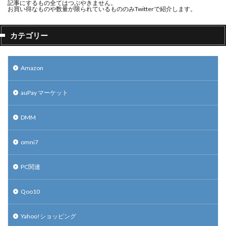
記事にするもの全てはつぶやきません。
お買い得なものや数量が限られているもののみTwitterで紹介します。
カテゴリー
Amazon
auPay マーケット
DMM
omni7
PC関連
Qoo10
Yahoo!ショッピング