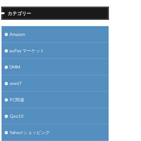
カテゴリー
Amazon
auPay マーケット
DMM
omni7
PC関連
Qoo10
Yahoo!ショッピング