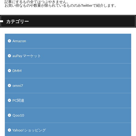
記事にするもの全てはつぶやきません。
お買い得なものや数量が限られているもののみTwitterで紹介します。
カテゴリー
Amazon
auPay マーケット
DMM
omni7
PC関連
Qoo10
Yahoo!ショッピング