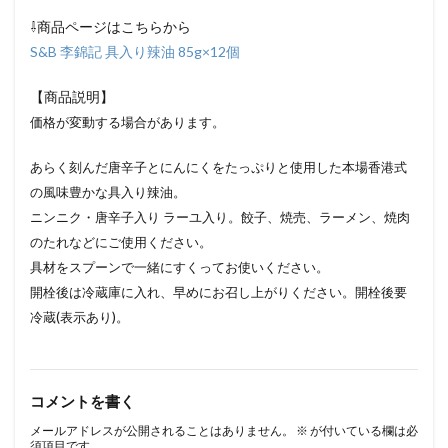
⇩商品ページはこちらから
S&B 李錦記 具入り辣油 85g×12個
【商品説明】
価格が変動する場合があります。
あらく刻んだ唐辛子とにんにくをたっぷりと使用した本場香港式
の風味豊かな具入り辣油。
ニンニク・唐辛子入り ラーユ入り。餃子、焼売、ラーメン、焼肉
のたれなどにご使用ください。
具材をスプーンで一緒にすくってお使いください。
開栓後は冷蔵庫に入れ、早めにお召し上がりください。開栓後要
冷蔵(表示あり)。
コメントを書く
メールアドレスが公開されることはありません。
※
が付いている欄は必
須項目です