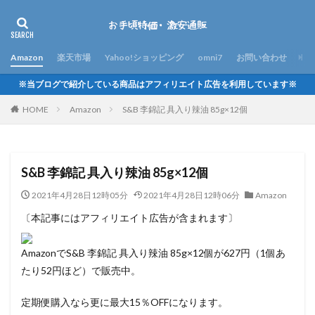
Amazon
楽天市場
Yahoo!ショッピング
omni7
お問い合わせ
※当ブログで紹介している商品はアフィリエイト広告を利用しています※
HOME
Amazon
S&B 李錦記 具入り辣油 85g×12個
S&B 李錦記 具入り辣油 85g×12個
2021年4月28日12時05分
2021年4月28日12時06分
Amazon
〔本記事にはアフィリエイト広告が含まれます〕
AmazonでS&B 李錦記 具入り辣油 85g×12個が627円（1個あ
たり52円ほど）で販売中。
定期便購入なら更に最大15％OFFになります。