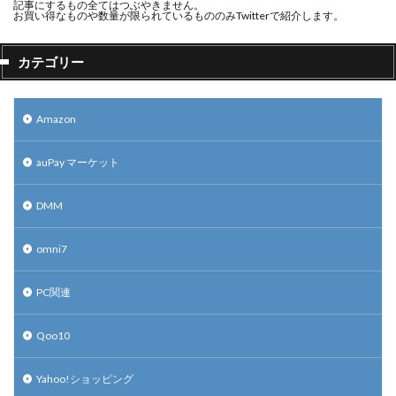
記事にするもの全てはつぶやきません。
お買い得なものや数量が限られているもののみTwitterで紹介します。
カテゴリー
Amazon
auPay マーケット
DMM
omni7
PC関連
Qoo10
Yahoo!ショッピング