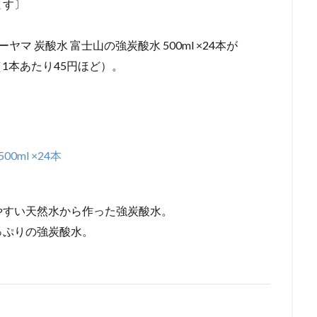
ます〕
マ 炭酸水 富士山の強炭酸水 500ml ×24本が
（1本あたり45円ほど）。
。
ml ×24本
やすい天然水から作った強炭酸水。
っぷりの強炭酸水。