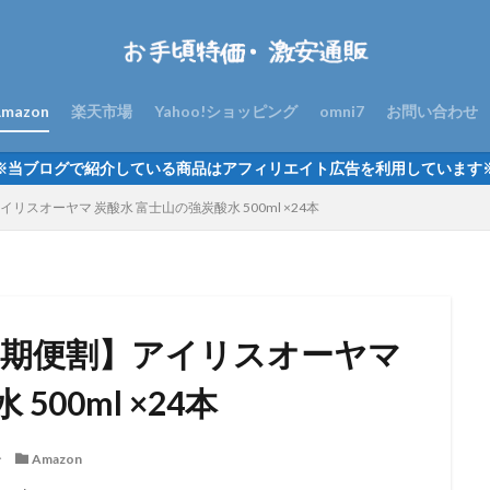
mazon
楽天市場
Yahoo!ショッピング
omni7
お問い合わせ
※当ブログで紹介している商品はアフィリエイト広告を利用しています
リスオーヤマ 炭酸水 富士山の強炭酸水 500ml ×24本
定期便割】アイリスオーヤマ
00ml ×24本
分
Amazon