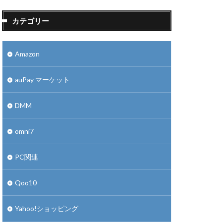
カテゴリー
Amazon
auPay マーケット
DMM
omni7
PC関連
Qoo10
Yahoo!ショッピング