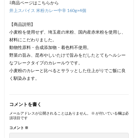
⇩商品ページはこちらから
井上スパイス 米粉カレー中辛 160g×4個
【商品説明】
小麦粉を使用せず、埼玉産の米粉、国内産赤米粉を使用し、
材料にこだわりました。
動物性原料・合成添加物・着色料不使用。
野菜の旨み、昆布やしいたけで旨みをだしたとてもヘルシー
なフレークタイプのカレールウです。
小麦粉のカレーと比べるとサラッとした仕上がりでご飯に良
く馴染みます。
コメントを書く
メールアドレスが公開されることはありません。
※
が付いている欄は必
須項目です
コメント
※