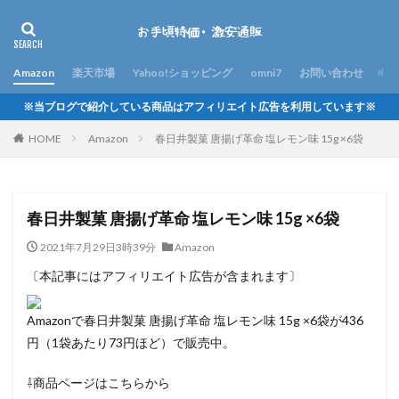
Amazon
楽天市場
Yahoo!ショッピング
omni7
お問い合わせ
※当ブログで紹介している商品はアフィリエイト広告を利用しています※
HOME
Amazon
春日井製菓 唐揚げ革命 塩レモン味 15g ×6袋
春日井製菓 唐揚げ革命 塩レモン味 15g ×6袋
2021年7月29日3時39分
Amazon
〔本記事にはアフィリエイト広告が含まれます〕
Amazonで春日井製菓 唐揚げ革命 塩レモン味 15g ×6袋が436
円（1袋あたり73円ほど）で販売中。
⇩商品ページはこちらから