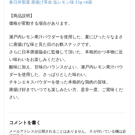
春日井製菓 唐揚げ革命 塩レモン味 15g ×6袋
【商品説明】
価格が変動する場合があります。
瀬戸内レモン果汁パウダーを使用した、夏にぴったりなまさ
に唐揚げな味と見た目のお麩スナックです。
さらに日本唐揚協会に監修して頂いた、本格的かつ本物に近
い味わいをお楽しみください。
酸味に加え、甘味のバランスがよい、瀬戸内レモン果汁パウ
ダーを使用した、さっぱりとした味わい。
チキンエキスパウダーを使った本格的な鶏肉の旨味。
唐揚げ好きでいつでも楽しみたい方、是非一度、ご賞味くだ
さい。
コメントを書く
メールアドレスが公開されることはありません。
※
が付いている欄は必