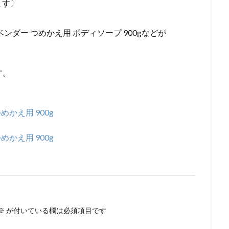
ます〕
ラベンダー つめかえ用 ボディソープ 900gなどが
す。
めかえ用 900g
めかえ用 900g
※
が付いている欄は必須項目です