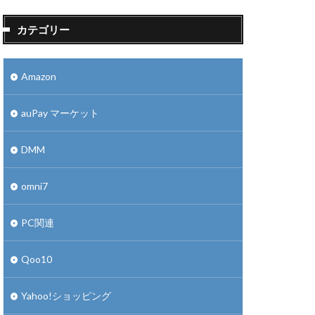
カテゴリー
Amazon
auPay マーケット
DMM
omni7
PC関連
Qoo10
Yahoo!ショッピング