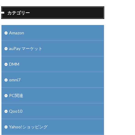
カテゴリー
Amazon
auPay マーケット
DMM
omni7
PC関連
Qoo10
Yahoo!ショッピング