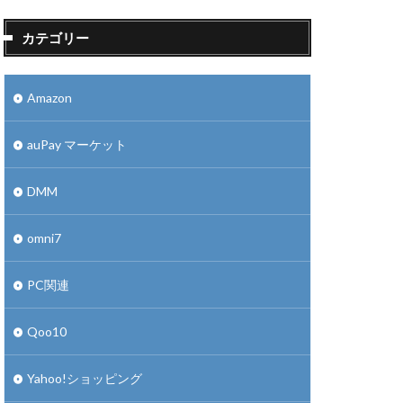
カテゴリー
Amazon
auPay マーケット
DMM
omni7
PC関連
Qoo10
Yahoo!ショッピング