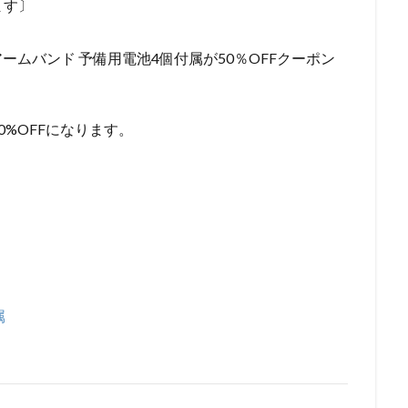
ます〕
EDアームバンド 予備用電池4個付属が50％OFFクーポン
%OFFになります。
。
属