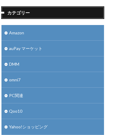
カテゴリー
Amazon
auPay マーケット
DMM
omni7
PC関連
Qoo10
Yahoo!ショッピング