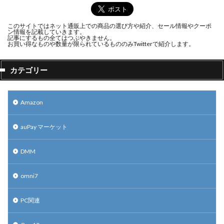
このサイトではネット通販上での商品の選び方や紹介、セール情報やクーポ
ン情報を記載していきます。
記事にするもの全てはつぶやきません。
お買い得なものや数量が限られているもののみTwitterで紹介します。
カテゴリー
Amazon
auPay マーケット
DMM
omni7
PC関連