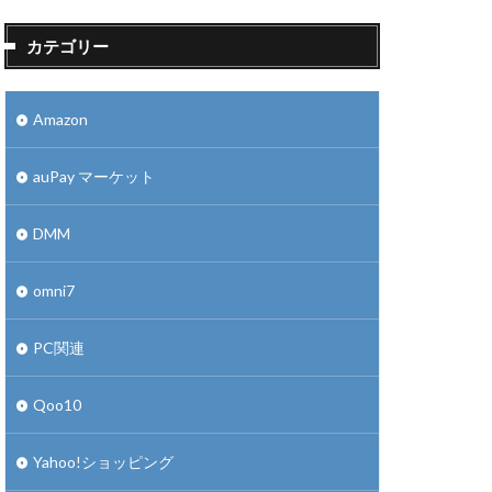
カテゴリー
Amazon
auPay マーケット
DMM
omni7
PC関連
Qoo10
Yahoo!ショッピング