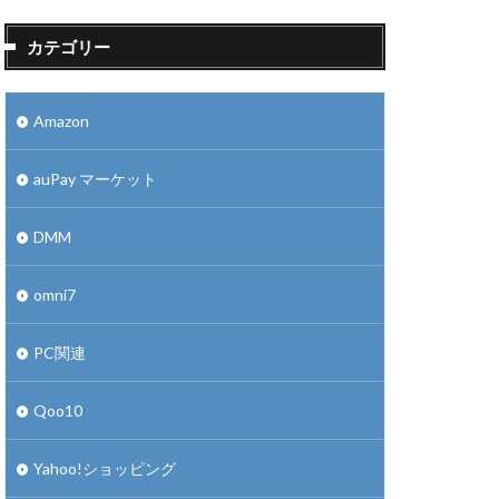
カテゴリー
Amazon
auPay マーケット
DMM
omni7
PC関連
Qoo10
Yahoo!ショッピング