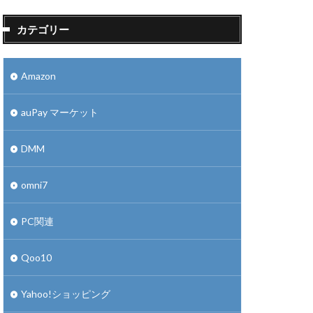
カテゴリー
Amazon
auPay マーケット
DMM
omni7
PC関連
Qoo10
Yahoo!ショッピング