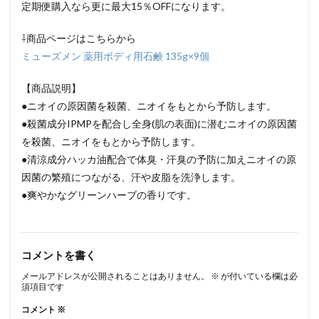
定期便購入なら更に最大15％OFFになります。
⇩商品ページはこちらから
ミューズメン 薬用ボディ用石鹸 135g×9個
【商品説明】
●ニオイの原因菌を殺菌、ニオイをもとから予防します。
●殺菌成分IPMPを配合し全身(肌の表面)に潜むニオイの原因菌
を殺菌、ニオイをもとから予防します。
●清涼成分ハッカ油配合で体臭・汗臭の予防に加えニオイの原
因菌の繁殖につながる、汗や皮脂を洗浄します。
●爽やかなグリーンハーブの香りです。
コメントを書く
メールアドレスが公開されることはありません。
※
が付いている欄は必
須項目です
コメント
※