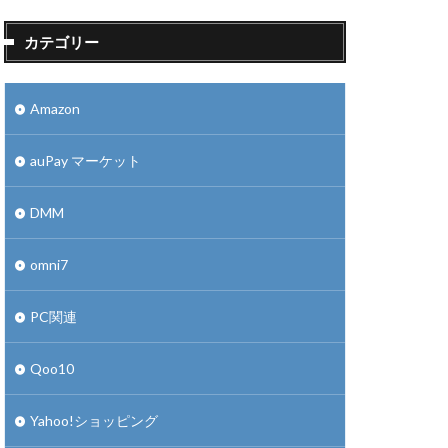
カテゴリー
Amazon
auPay マーケット
DMM
omni7
PC関連
Qoo10
Yahoo!ショッピング