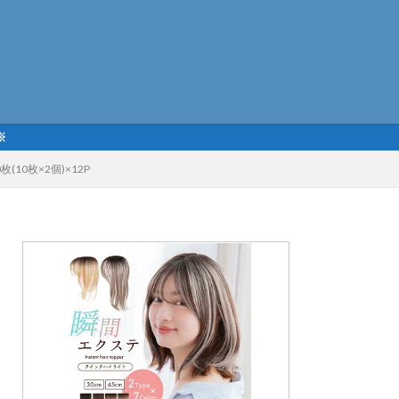
※
10枚×2個)×12P