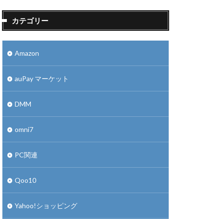
カテゴリー
Amazon
auPay マーケット
DMM
omni7
PC関連
Qoo10
Yahoo!ショッピング