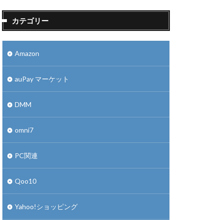
カテゴリー
Amazon
auPay マーケット
DMM
omni7
PC関連
Qoo10
Yahoo!ショッピング