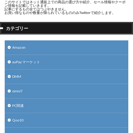
このサイトではネット通販上での商品の選び方や紹介、セール情報やクーポ
ン情報を記載していきます。
記事にするもの全てはつぶやきません。
お買い得なものや数量が限られているもののみTwitterで紹介します。
カテゴリー
Amazon
auPay マーケット
DMM
omni7
PC関連
Qoo10