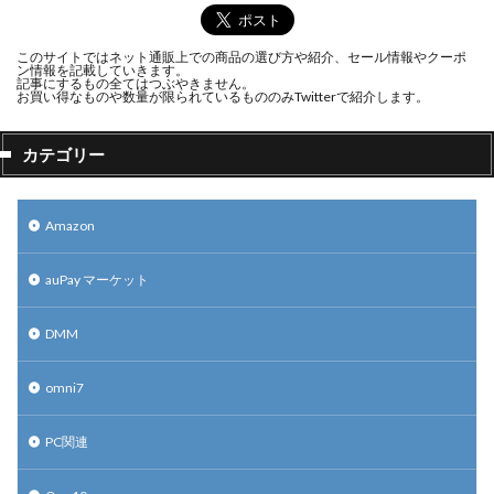
このサイトではネット通販上での商品の選び方や紹介、セール情報やクーポ
ン情報を記載していきます。
記事にするもの全てはつぶやきません。
お買い得なものや数量が限られているもののみTwitterで紹介します。
カテゴリー
Amazon
auPay マーケット
DMM
omni7
PC関連