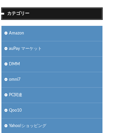
カテゴリー
Amazon
auPay マーケット
DMM
omni7
PC関連
Qoo10
Yahoo!ショッピング