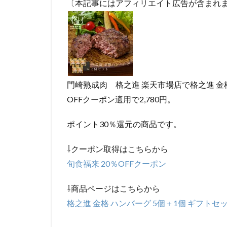
〔本記事にはアフィリエイト広告が含まれ
門崎熟成肉 格之進 楽天市場店で格之進 金格 
OFFクーポン適用で2,780円。
ポイント30％還元の商品です。
⇩クーポン取得はこちらから
旬食福来 20％OFFクーポン
⇩商品ページはこちらから
格之進 金格 ハンバーグ 5個＋1個 ギフトセ