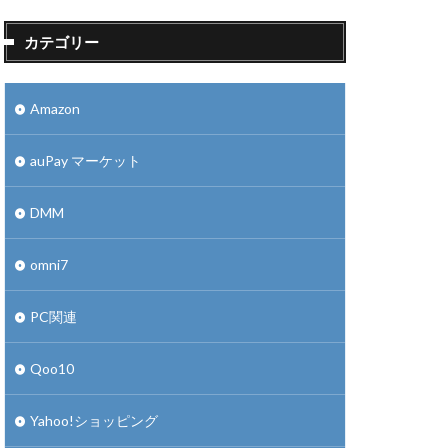
カテゴリー
Amazon
auPay マーケット
DMM
omni7
PC関連
Qoo10
Yahoo!ショッピング