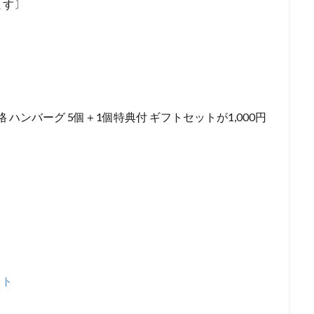
ます〕
ハンバーグ 5個＋1個特典付 ギフトセットが1,000円
ット