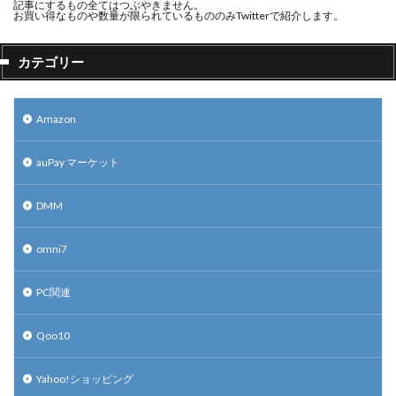
記事にするもの全てはつぶやきません。
お買い得なものや数量が限られているもののみTwitterで紹介します。
カテゴリー
Amazon
auPay マーケット
DMM
omni7
PC関連
Qoo10
Yahoo!ショッピング