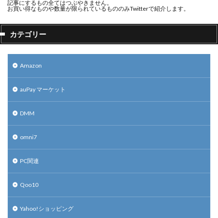
記事にするもの全てはつぶやきません。
お買い得なものや数量が限られているもののみTwitterで紹介します。
カテゴリー
Amazon
auPay マーケット
DMM
omni7
PC関連
Qoo10
Yahoo!ショッピング