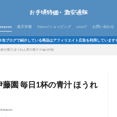
mazon
楽天市場
Yahoo!ショッピング
omni7
お問い合わせ
※当ブログで紹介している商品はアフィリエイト広告を利用しています
杯の青汁 ほうれん草の青汁 3.0g×20包
伊藤園 毎日1杯の青汁 ほうれ
Amazon