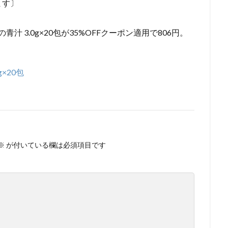
ます〕
青汁 3.0g×20包が35%OFFクーポン適用で806円。
×20包
※
が付いている欄は必須項目です