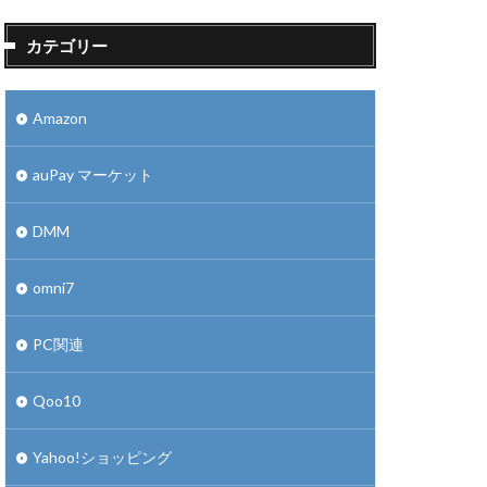
カテゴリー
Amazon
auPay マーケット
DMM
omni7
PC関連
Qoo10
Yahoo!ショッピング