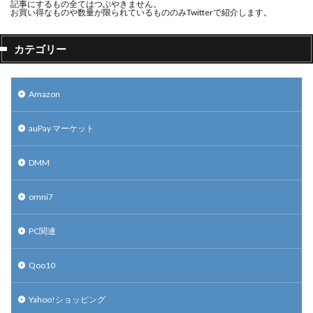
記事にするもの全てはつぶやきません。
お買い得なものや数量が限られているもののみTwitterで紹介します。
カテゴリー
Amazon
auPay マーケット
DMM
omni7
PC関連
Qoo10
Yahoo!ショッピング