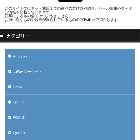
このサイトではネット通販上での商品の選び方や紹介、セール情報やクーポ
ン情報を記載していきます。
記事にするもの全てはつぶやきません。
お買い得なものや数量が限られているもののみTwitterで紹介します。
カテゴリー
Amazon
auPay マーケット
DMM
omni7
PC関連
Qoo10