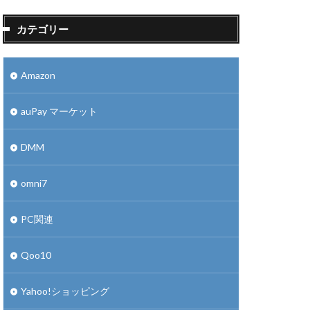
カテゴリー
Amazon
auPay マーケット
DMM
omni7
PC関連
Qoo10
Yahoo!ショッピング