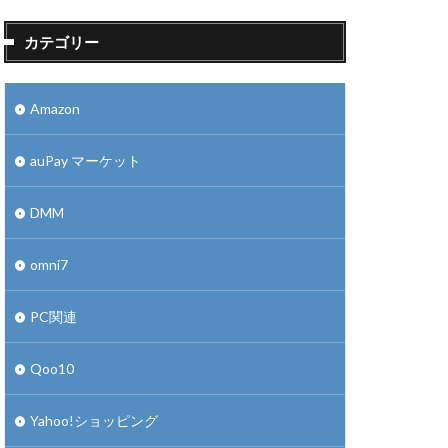
カテゴリー
Amazon
auPay マーケット
DMM
omni7
PC関連
Qoo10
Yahoo!ショッピング