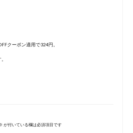
％OFFクーポン適用で324円。
す。
※
が付いている欄は必須項目です